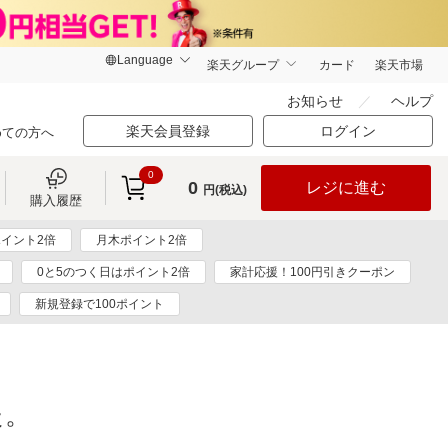
楽天グループ
カード
楽天市場
お知らせ
ヘルプ
楽天会員登録
ログイン
めての方へ
0
0
レジに進む
円(税込)
購入履歴
イント2倍
月木ポイント2倍
0と5のつく日はポイント2倍
家計応援！100円引きクーポン
新規登録で100ポイント
た。