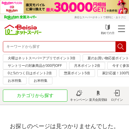
身近なスーパーがネットで便利に・おトクに
初めての方
火曜はネットスーパーアプリでポイント3倍
夏のお買い物応援ポイント
サントリーの対象商品が300円OFF
月木ポイント2倍
今すぐ参
0と5のつく日はポイント2倍
惣菜ポイント5倍
家計応援！100
お水特集
お米特集
カテゴリから探す
キャンペーン
楽天会員登録
ログイン
お探しのページは見つかりませんでした。