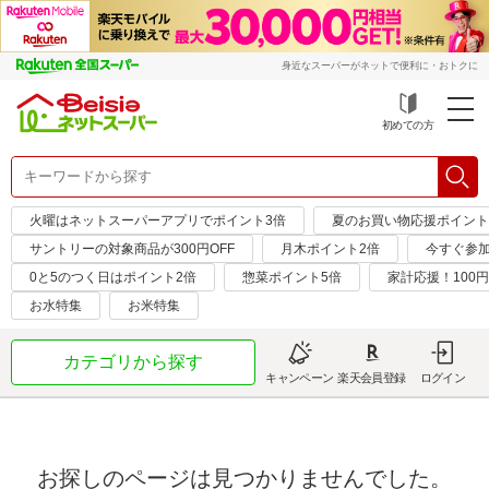
身近なスーパーがネットで便利に・おトクに
初めての方
火曜はネットスーパーアプリでポイント3倍
夏のお買い物応援ポイント
サントリーの対象商品が300円OFF
月木ポイント2倍
今すぐ参
0と5のつく日はポイント2倍
惣菜ポイント5倍
家計応援！100
お水特集
お米特集
カテゴリから探す
キャンペーン
楽天会員登録
ログイン
お探しのページは見つかりませんでした。