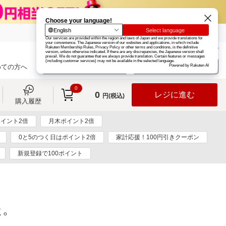
楽天グループ
カード
楽天市場
お知らせ
ヘルプ
楽天会員登録
ログイン
めての方へ
0
0
レジに進む
円(税込)
購入履歴
イント2倍
月木ポイント2倍
0と5のつく日はポイント2倍
家計応援！100円引きクーポン
新規登録で100ポイント
た。