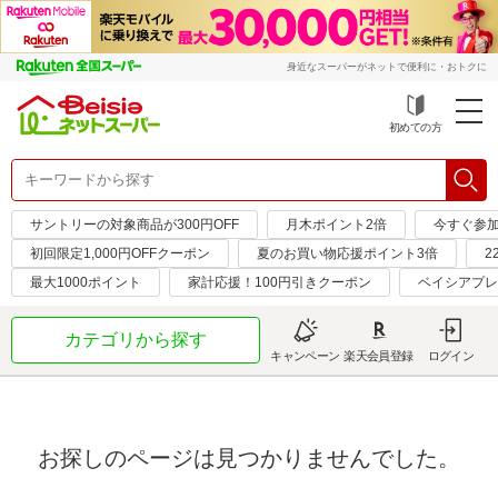
身近なスーパーがネットで便利に・おトクに
初めての方
サントリーの対象商品が300円OFF
月木ポイント2倍
今すぐ参
初回限定1,000円OFFクーポン
夏のお買い物応援ポイント3倍
2
最大1000ポイント
家計応援！100円引きクーポン
ベイシアプレ
カテゴリから探す
キャンペーン
楽天会員登録
ログイン
お探しのページは見つかりませんでした。