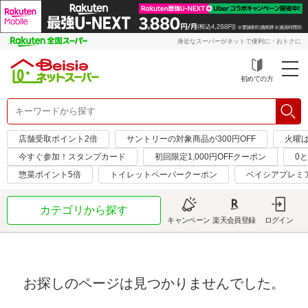
身近なスーパーがネットで便利に・おトクに
初めての方
店舗受取ポイント2倍
サントリーの対象商品が300円OFF
火曜
今すぐ参加！スタンプカード
初回限定1,000円OFFクーポン
0
惣菜ポイント5倍
トイレットペーパークーポン
ベイシアプレミ
カテゴリから探す
キャンペーン
楽天会員登録
ログイン
お探しのページは見つかりませんでした。