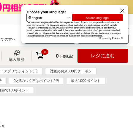
楽天グループ
カード
楽天市場
お知らせ
ヘルプ
楽天会員登録
ログイン
めての方へ
0
0
レジに進む
円(税込)
購入履歴
ーアプリでポイント3倍
対象のお米300円クーポン
倍
0と5のつく日はポイント2倍
最大1000ポイント
登録で100ポイント
た。