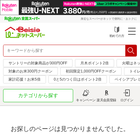
身近なスーパーがネットで便利に・おトクに
初めての方
サントリーの対象商品が300円OFF
月木ポイント2倍
火曜はネ
対象のお米300円クーポン
初回限定1,000円OFFクーポン
トイ
家計応援！お米5倍
0と5のつく日はポイント2倍
ベイシアプレ
カテゴリから探す
キャンペーン
楽天会員登録
ログイン
お探しのページは見つかりませんでした。