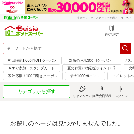
身近なスーパーがネットで便利に・おトクに
初めての方
初回限定1,000円OFFクーポン
対象のお米300円クーポン
ザス
今すぐ参加！スタンプカード
夏のお買い物応援ポイント3倍
火
家計応援！100円引きクーポン
最大1000ポイント
トイレットペ
カテゴリから探す
キャンペーン
楽天会員登録
ログイン
お探しのページは見つかりませんでした。