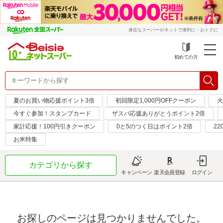
身近なスーパーがネットで便利に・おトクに
初めての方
夏のお買い物応援ポイント3倍
初回限定1,000円OFFクーポン
火
今すぐ参加！スタンプカード
ザスパ応援ありがとうポイント2倍
家計応援！100円引きクーポン
0と5のつく日はポイント2倍
2
お米特集
カテゴリから探す
キャンペーン
楽天会員登録
ログイン
お探しのページは見つかりませんでした。