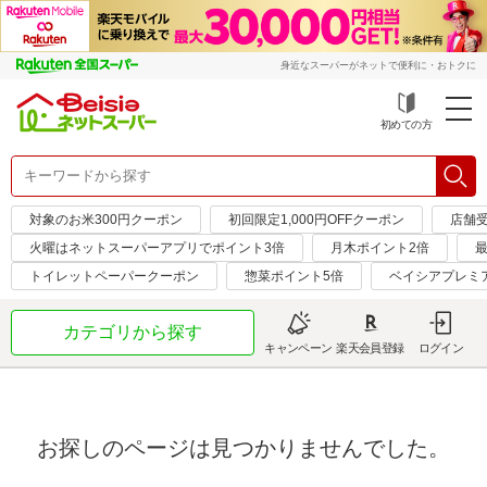
身近なスーパーがネットで便利に・おトクに
初めての方
対象のお米300円クーポン
初回限定1,000円OFFクーポン
店舗
火曜はネットスーパーアプリでポイント3倍
月木ポイント2倍
最
トイレットペーパークーポン
惣菜ポイント5倍
ベイシアプレミ
カテゴリから探す
キャンペーン
楽天会員登録
ログイン
お探しのページは見つかりませんでした。