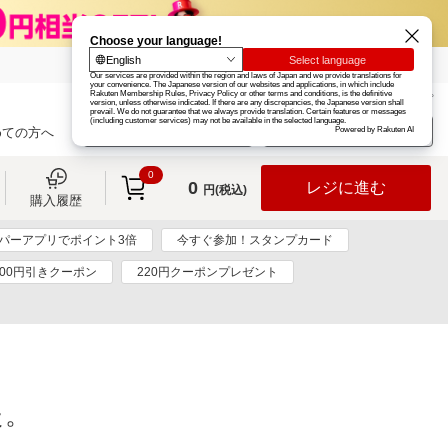
楽天グループ
カード
楽天市場
お知らせ
ヘルプ
楽天会員登録
ログイン
めての方へ
0
0
レジに進む
円(税込)
購入履歴
パーアプリでポイント3倍
今すぐ参加！スタンプカード
00円引きクーポン
220円クーポンプレゼント
た。