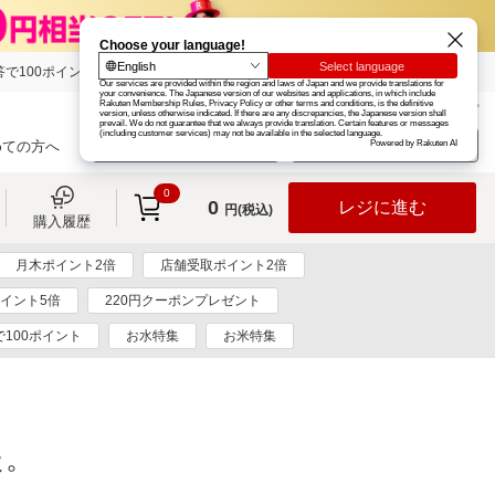
で100ポイント!
楽天グループ
カード
楽天市場
お知らせ
ヘルプ
楽天会員登録
ログイン
めての方へ
0
0
レジに進む
円(税込)
購入履歴
月木ポイント2倍
店舗受取ポイント2倍
イント5倍
220円クーポンプレゼント
100ポイント
お水特集
お米特集
た。