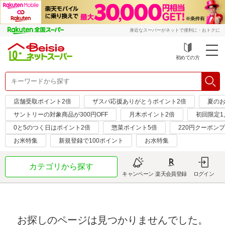
身近なスーパーがネットで便利に・おトクに
初めての方
店舗受取ポイント2倍
ザスパ応援ありがとうポイント2倍
夏のお
サントリーの対象商品が300円OFF
月木ポイント2倍
初回限定1,
0と5のつく日はポイント2倍
惣菜ポイント5倍
220円クーポン
お米特集
新規登録で100ポイント
お水特集
カテゴリから探す
キャンペーン
楽天会員登録
ログイン
お探しのページは見つかりませんでした。