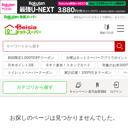
身近なスーパーがネットで便利に・おトクに
初めての方
初回限定1,000円OFFクーポン
火曜はネットスーパーアプリでポイント
月木ポイント2倍
今すぐ参加！スタンプカード
対象のお米300
トイレットペーパークーポン
家計応援！100円引きクーポン
ベ
カテゴリから探す
キャンペーン
楽天会員登録
ログイン
お探しのページは見つかりませんでした。