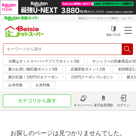
身近なスーパーがネットで便利に・おトクに
初めての方
火曜はネットスーパーアプリでポイント3倍
サントリーの対象商品が30
夏のお買い物応援ポイント3倍
店舗受取ポイント2倍
初回限定1,
家計応援！100円引きクーポン
220円クーポンプレゼント
最大1
お水特集
お米特集
カテゴリから探す
キャンペーン
楽天会員登録
ログイン
お探しのページは見つかりませんでした。