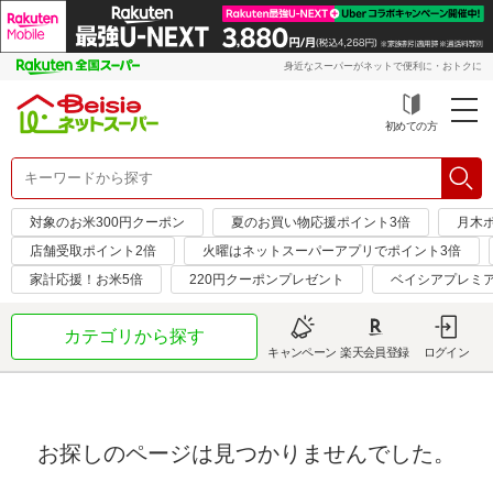
身近なスーパーがネットで便利に・おトクに
初めての方
対象のお米300円クーポン
夏のお買い物応援ポイント3倍
月木
店舗受取ポイント2倍
火曜はネットスーパーアプリでポイント3倍
家計応援！お米5倍
220円クーポンプレゼント
ベイシアプレミ
カテゴリから探す
キャンペーン
楽天会員登録
ログイン
お探しのページは見つかりませんでした。