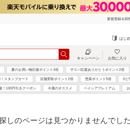
新規登録＆回答
はじ
キャンペーン
お気に入り
夏のお買い物応援ポイント3倍
ザスパ応援ありがとうポイント2倍
加！スタンプカード
店舗受取ポイント2倍
惣菜ポイント5倍
0と
援！100円引きクーポン
今週のオススメ
ベイシアプレミアム
探しのページは見つかりませんでし