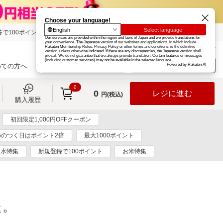
で100ポイント!
楽天グループ
カード
楽天市場
お知らせ
ヘルプ
楽天会員登録
ログイン
めての方へ
0
0
レジに進む
円(税込)
購入履歴
初回限定1,000円OFFクーポン
5のつく日はポイント2倍
最大1000ポイント
お水特集
新規登録で100ポイント
お米特集
た。