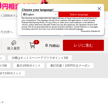
く1000ポイント
楽天グループ
カード
楽天市場
お知らせ
ヘルプ
楽天会員登録
ログイン
めての方へ
0
0
レジに進む
円(税込)
購入履歴
ン
火曜はネットスーパーアプリでポイント3倍
ト5倍
最大1000ポイント
家計応援！100円引きクーポン
録で100ポイント
た。