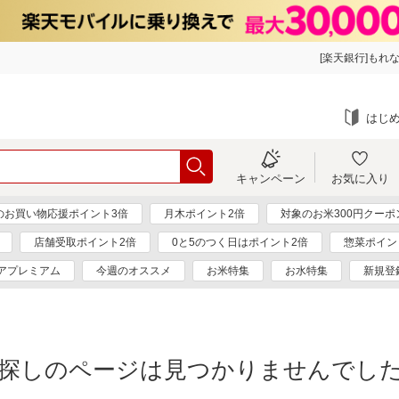
[楽天銀行]もれな
はじ
キャンペーン
お気に入り
のお買い物応援ポイント3倍
月木ポイント2倍
対象のお米300円クーポ
店舗受取ポイント2倍
0と5のつく日はポイント2倍
惣菜ポイン
アプレミアム
今週のオススメ
お米特集
お水特集
新規登
探しのページは見つかりませんでし