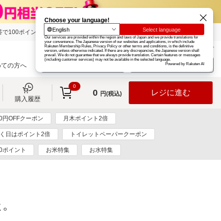
で100ポイント!
楽天グループ
カード
楽天市場
お知らせ
ヘルプ
楽天会員登録
ログイン
めての方へ
0
0
レジに進む
円(税込)
購入履歴
00円OFFクーポン
月木ポイント2倍
つく日はポイント2倍
トイレットペーパークーポン
0ポイント
お米特集
お水特集
た。