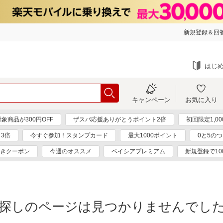
新規登録＆回答
はじ
キャンペーン
お気に入り
象商品が300円OFF
ザスパ応援ありがとうポイント2倍
初回限定1,0
3倍
今すぐ参加！スタンプカード
最大1000ポイント
0と5の
引きクーポン
今週のオススメ
ベイシアプレミアム
新規登録で10
探しのページは見つかりませんでし