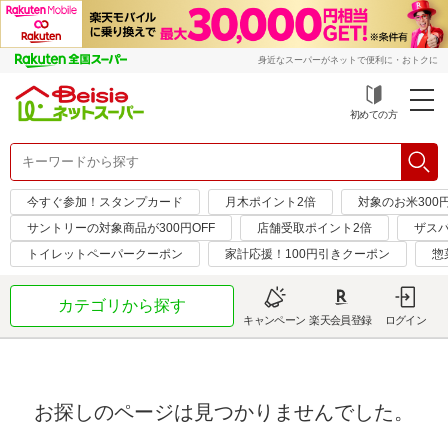
身近なスーパーがネットで便利に・おトクに
初めての方
今すぐ参加！スタンプカード
月木ポイント2倍
対象のお米300
サントリーの対象商品が300円OFF
店舗受取ポイント2倍
ザス
トイレットペーパークーポン
家計応援！100円引きクーポン
惣
カテゴリから探す
キャンペーン
楽天会員登録
ログイン
お探しのページは見つかりませんでした。