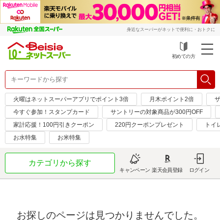
身近なスーパーがネットで便利に・おトクに
初めての方
火曜はネットスーパーアプリでポイント3倍
月木ポイント2倍
今すぐ参加！スタンプカード
サントリーの対象商品が300円OFF
家計応援！100円引きクーポン
220円クーポンプレゼント
トイ
お水特集
お米特集
カテゴリから探す
キャンペーン
楽天会員登録
ログイン
お探しのページは見つかりませんでした。