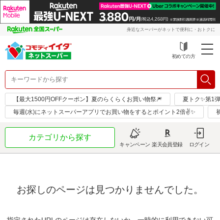
身近なスーパーがネットで便利に・おトクに
初めての方
【最大1500円OFFクーポン】夏のらくらくお買い物祭🎆
夏トク✨第1
毎週(水)にネットスーパーアプリでお買い物をするとポイント2倍✌✨
カテゴリから探す
キャンペーン
楽天会員登録
ログイン
お探しのページは見つかりませんでした。
指定されたURLのページは存在しないか、一時的に利用できない可