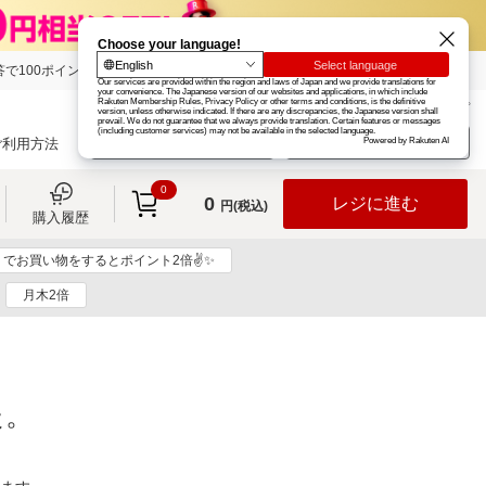
で100ポイント!
楽天グループ
カード
楽天市場
お知らせ
ヘルプ
楽天会員登録
ログイン
ご利用方法
0
0
レジに進む
円(税込)
購入履歴
リでお買い物をするとポイント2倍✌✨
月木2倍
た。