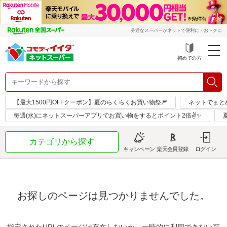
身近なスーパーがネットで便利に・おトクに
初めての方
【最大1500円OFFクーポン】夏のらくらくお買い物祭🎆
ネットでまと
毎週(水)にネットスーパーアプリでお買い物をするとポイント2倍✌✨
カテゴリから探す
キャンペーン
楽天会員登録
ログイン
お探しのページは見つかりませんでした。
指定されたURLのページは存在しないか、一時的に利用できない可