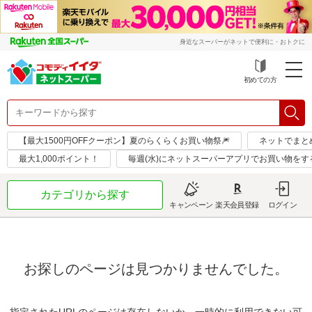
身近なスーパーがネットで便利に・おトクに
初めての方
【最大1500円OFFクーポン】夏のらくらくお買い物祭🎆
ネットでまと
最大1,000ポイント！
毎週(水)にネットスーパーアプリでお買い物をす
カテゴリから探す
キャンペーン
楽天会員登録
ログイン
お探しのページは見つかりませんでした。
指定されたURLのページは存在しないか、一時的に利用できない可