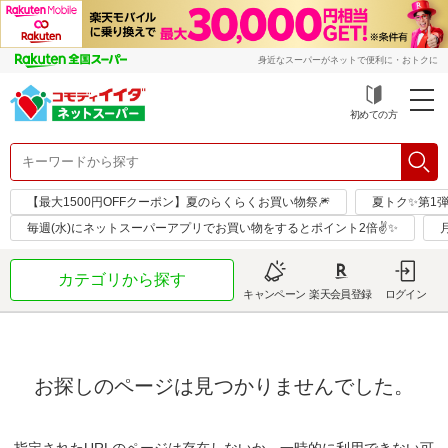
身近なスーパーがネットで便利に・おトクに
初めての方
【最大1500円OFFクーポン】夏のらくらくお買い物祭🎆
夏トク✨第1
毎週(水)にネットスーパーアプリでお買い物をするとポイント2倍✌✨
カテゴリから探す
キャンペーン
楽天会員登録
ログイン
お探しのページは見つかりませんでした。
指定されたURLのページは存在しないか、一時的に利用できない可