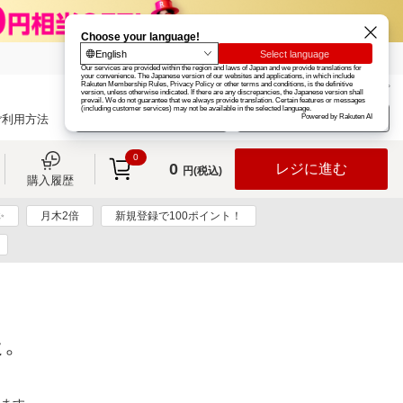
楽天グループ
カード
楽天市場
お知らせ
ヘルプ
楽天会員登録
ログイン
ご利用方法
0
0
レジに進む
円(税込)
購入履歴
✨
月木2倍
新規登録で100ポイント！
た。