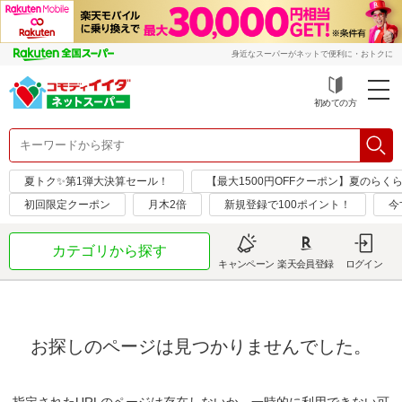
身近なスーパーがネットで便利に・おトクに
初めての方
夏トク✨第1弾大決算セール！
【最大1500円OFFクーポン】夏のらく
初回限定クーポン
月木2倍
新規登録で100ポイント！
今
カテゴリから探す
キャンペーン
楽天会員登録
ログイン
お探しのページは見つかりませんでした。
指定されたURLのページは存在しないか、一時的に利用できない可