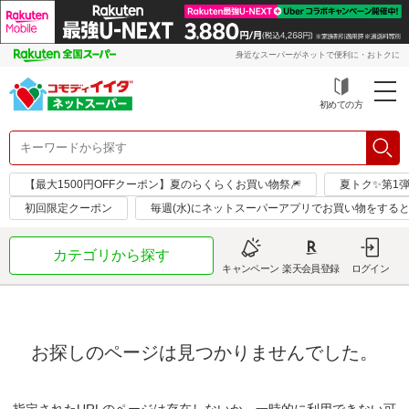
身近なスーパーがネットで便利に・おトクに
初めての方
【最大1500円OFFクーポン】夏のらくらくお買い物祭🎆
夏トク✨第1
初回限定クーポン
毎週(水)にネットスーパーアプリでお買い物をすると
カテゴリから探す
キャンペーン
楽天会員登録
ログイン
お探しのページは見つかりませんでした。
指定されたURLのページは存在しないか、一時的に利用できない可