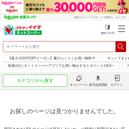
身近なスーパーがネットで便利に・おトクに
初めての方
【最大1500円OFFクーポン】夏のらくらくお買い物祭🎆
ネットでまと
毎週(水)にネットスーパーアプリでお買い物をするとポイント2倍✌✨
カテゴリから探す
キャンペーン
楽天会員登録
ログイン
お探しのページは見つかりませんでした。
指定されたURLのページは存在しないか、一時的に利用できない可