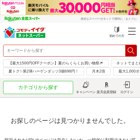
身近なスーパーがネットで便利に・おトクに
初めての方
【最大1500円OFFクーポン】夏のらくらくお買い物祭🎆
ネットでまと
夏トク✨第2弾ハーゲンダッツ3個698円！
月木2倍
最大1,000
カテゴリから探す
キャンペーン
楽天会員登録
ログイン
お探しのページは見つかりませんでした。
指定されたURLのページは存在しないか、一時的に利用できない可