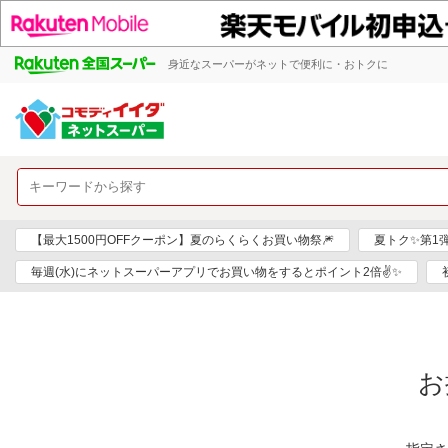
身近なスーパーがネットで便利に・おトクに
【最大1500円OFFクーポン】夏のらくらくお買い物祭🎆
夏トク✨第1
毎週(水)にネットスーパーアプリでお買い物をするとポイント2倍✌✨
お