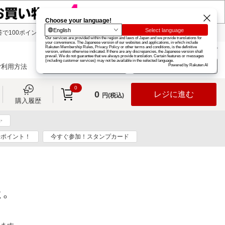
で100ポイント!
楽天グループ
カード
楽天市場
お知らせ
ヘルプ
楽天会員登録
ログイン
ご利用方法
0
0
レジに進む
円(税込)
購入履歴
✨
00ポイント！
今すぐ参加！スタンプカード
た。