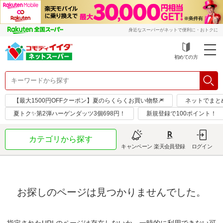
身近なスーパーがネットで便利に・おトクに
初めての方
【最大1500円OFFクーポン】夏のらくらくお買い物祭🎆
ネットでまと
夏トク✨第2弾ハーゲンダッツ3個698円！
新規登録で100ポイント！
カテゴリから探す
キャンペーン
楽天会員登録
ログイン
お探しのページは見つかりませんでした。
指定されたURLのページは存在しないか、一時的に利用できない可