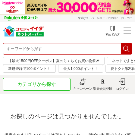
身近なスーパーがネットで便利に・おトクに
初めての方
【最大1500円OFFクーポン】夏のらくらくお買い物祭🎆
ネットでまと
新規登録で100ポイント！
最大1,000ポイント！
夏トク✨第2弾
カテゴリから探す
キャンペーン
楽天会員登録
ログイン
お探しのページは見つかりませんでした。
指定されたURLのページは存在しないか、一時的に利用できない可