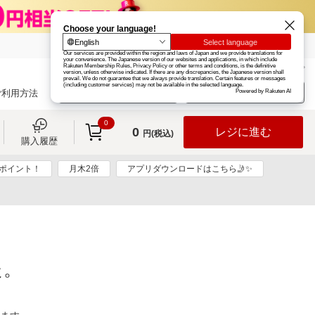
楽天グループ
カード
楽天市場
お知らせ
ヘルプ
楽天会員登録
ログイン
ご利用方法
0
0
レジに進む
円(税込)
購入履歴
00ポイント！
月木2倍
アプリダウンロードはこちら🤳✨
た。