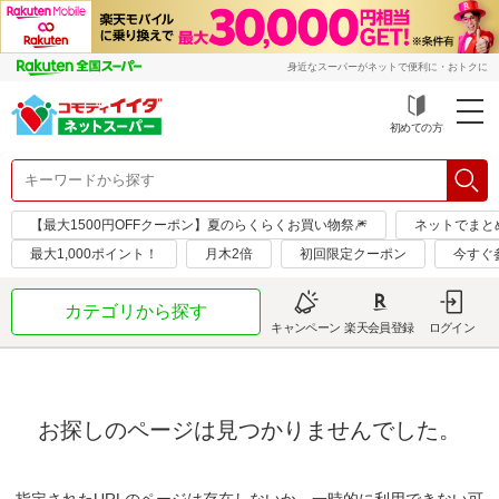
身近なスーパーがネットで便利に・おトクに
初めての方
【最大1500円OFFクーポン】夏のらくらくお買い物祭🎆
ネットでまと
最大1,000ポイント！
月木2倍
初回限定クーポン
今すぐ
カテゴリから探す
キャンペーン
楽天会員登録
ログイン
お探しのページは見つかりませんでした。
指定されたURLのページは存在しないか、一時的に利用できない可