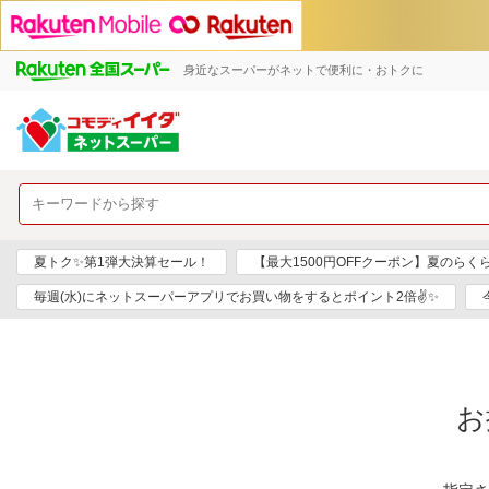
身近なスーパーがネットで便利に・おトクに
夏トク✨第1弾大決算セール！
【最大1500円OFFクーポン】夏のらく
毎週(水)にネットスーパーアプリでお買い物をするとポイント2倍✌✨
お