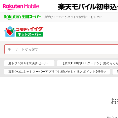
身近なスーパーがネットで便利に・おトクに
夏トク✨第1弾大決算セール！
【最大1500円OFFクーポン】夏のらく
毎週(水)にネットスーパーアプリでお買い物をするとポイント2倍✌✨
お