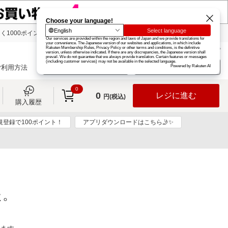
く1000ポイント
楽天グループ
カード
楽天市場
お知らせ
ヘルプ
楽天会員登録
ログイン
ご利用方法
0
0
レジに進む
円(税込)
購入履歴
規登録で100ポイント！
アプリダウンロードはこちら🤳✨
た。