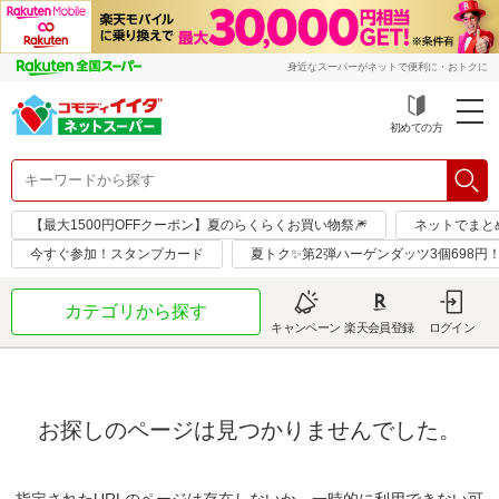
身近なスーパーがネットで便利に・おトクに
初めての方
【最大1500円OFFクーポン】夏のらくらくお買い物祭🎆
ネットでまと
今すぐ参加！スタンプカード
夏トク✨第2弾ハーゲンダッツ3個698円
カテゴリから探す
キャンペーン
楽天会員登録
ログイン
お探しのページは見つかりませんでした。
指定されたURLのページは存在しないか、一時的に利用できない可