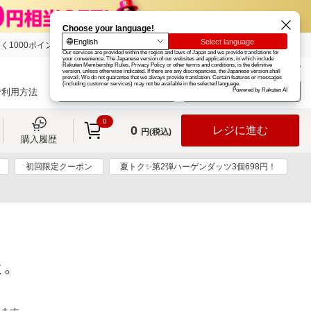
く1000ポイント
楽天グループ
カード
楽天市場
お知らせ
ヘルプ
楽天会員登録
ログイン
ご利用方法
0
0
レジに進む
円(税込)
購入履歴
初回限定クーポン
夏トク✨第2弾ハーゲンダッツ3個698円！
た。