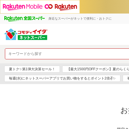
身近なスーパーがネットで便利に・おトクに
夏トク✨第1弾大決算セール！
【最大1500円OFFクーポン】夏のらく
毎週(水)にネットスーパーアプリでお買い物をするとポイント2倍✌✨
お