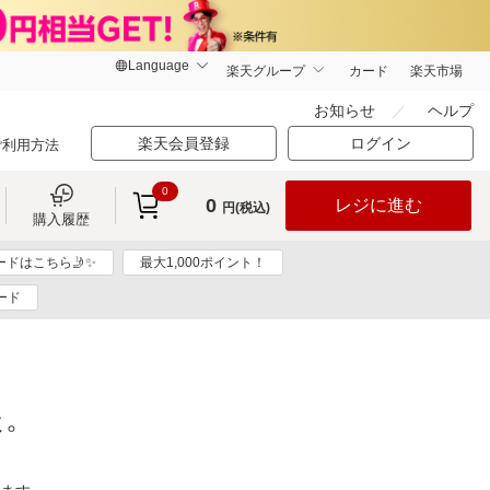
楽天グループ
カード
楽天市場
お知らせ
ヘルプ
楽天会員登録
ログイン
ご利用方法
0
0
レジに進む
円(税込)
購入履歴
ドはこちら🤳✨
最大1,000ポイント！
ード
た。