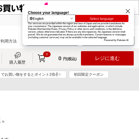
楽天グループ
カード
楽天市場
お知らせ
ヘルプ
楽天会員登録
ログイン
ご利用方法
0
0
レジに進む
円(税込)
購入履歴
リでお買い物をするとポイント2倍✌✨
初回限定クーポン
た。