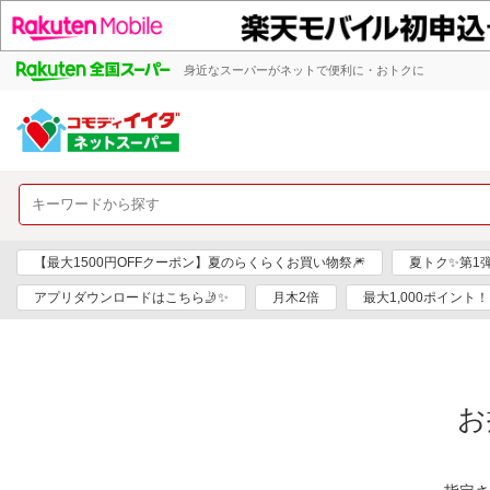
身近なスーパーがネットで便利に・おトクに
【最大1500円OFFクーポン】夏のらくらくお買い物祭🎆
夏トク✨第1
アプリダウンロードはこちら🤳✨
月木2倍
最大1,000ポイント！
お