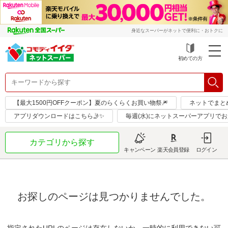
身近なスーパーがネットで便利に・おトクに
初めての方
【最大1500円OFFクーポン】夏のらくらくお買い物祭🎆
ネットでまと
アプリダウンロードはこちら🤳✨
毎週(水)にネットスーパーアプリで
カテゴリから探す
キャンペーン
楽天会員登録
ログイン
お探しのページは見つかりませんでした。
指定されたURLのページは存在しないか、一時的に利用できない可