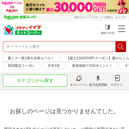
身近なスーパーがネットで便利に・おトクに
初めての方
夏トク✨第1弾大決算セール！
【最大1500円OFFクーポン】夏のらく
初回限定クーポン
月木2倍
新規登録で100ポイント！
今
カテゴリから探す
キャンペーン
楽天会員登録
ログイン
お探しのページは見つかりませんでした。
指定されたURLのページは存在しないか、一時的に利用できない可