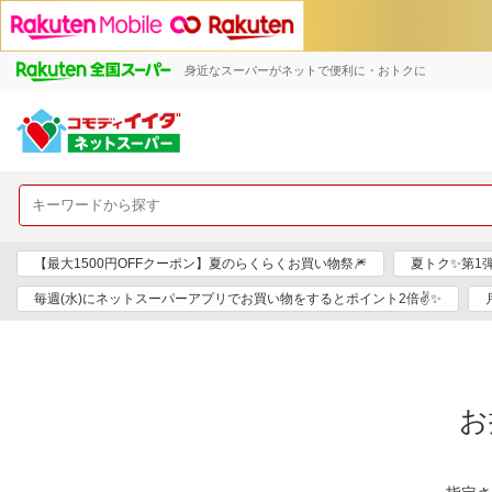
身近なスーパーがネットで便利に・おトクに
【最大1500円OFFクーポン】夏のらくらくお買い物祭🎆
夏トク✨第1
毎週(水)にネットスーパーアプリでお買い物をするとポイント2倍✌✨
お