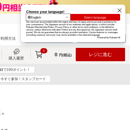
楽天グループ
カード
楽天市場
お知らせ
ヘルプ
楽天会員登録
ログイン
ご利用方法
0
0
レジに進む
円(税込)
購入履歴
録で100ポイント！
今すぐ参加！スタンプカード
た。