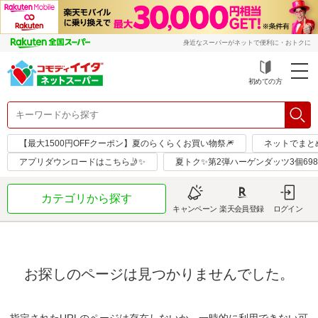
身近なスーパーがネットで便利に・おトクに
初めての方
【最大1500円OFFクーポン】夏のらくらくお買い物祭🎆
ネットでまと
アプリダウンロードはこちら🤳✨
夏トク✨第2弾ハーゲンダッツ3個69
カテゴリから探す
キャンペーン
楽天会員登録
ログイン
お探しのページは見つかりませんでした。
指定されたURLのページは存在しないか、一時的に利用できない可