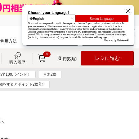
楽天グループ
カード
楽天市場
お知らせ
ヘルプ
楽天会員登録
ログイン
ご利用方法
0
0
レジに進む
円(税込)
購入履歴
録で100ポイント！
月木2倍
物をするとポイント2倍✌✨
た。