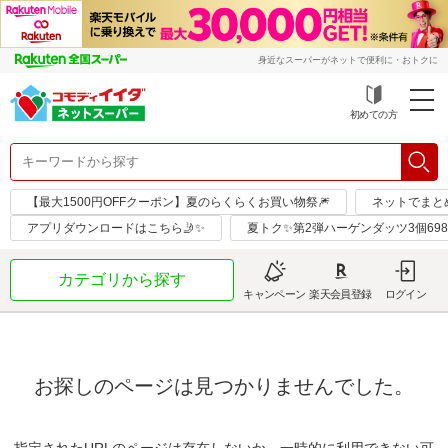
身近なスーパーがネットで便利に・おトクに
初めての方
【最大1500円OFFクーポン】夏のらくらくお買い物祭🎆
ネットでまと
アプリダウンロードはこちら🤳✨
夏トク✨第2弾ハーゲンダッツ3個69
カテゴリから探す
キャンペーン
楽天会員登録
ログイン
お探しのページは見つかりませんでした。
指定されたURLのページは存在しないか、一時的に利用できない可