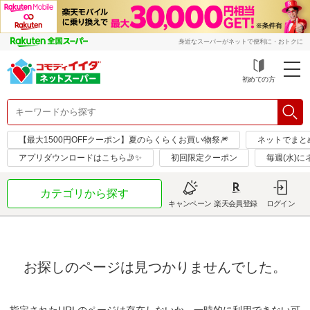
身近なスーパーがネットで便利に・おトクに
初めての方
【最大1500円OFFクーポン】夏のらくらくお買い物祭🎆
ネットでまと
アプリダウンロードはこちら🤳✨
初回限定クーポン
毎週(水)
カテゴリから探す
キャンペーン
楽天会員登録
ログイン
お探しのページは見つかりませんでした。
指定されたURLのページは存在しないか、一時的に利用できない可